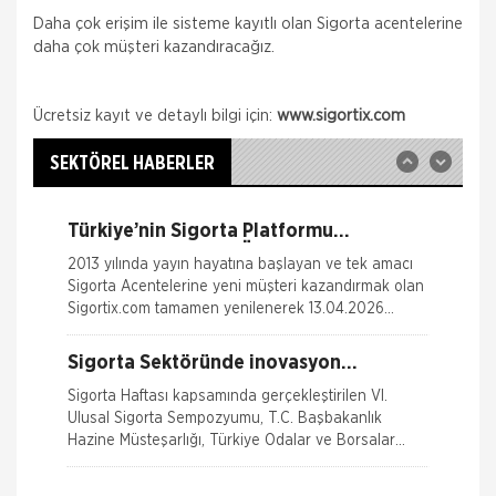
Sigorta şirketleri ile sigortalılar arasındaki
Daha çok erişim ile sisteme kayıtlı olan Sigorta acentelerine
uyuşmazlıkları çözen Sigorta Tahkim Komisyonu,
sigortalı bir aracın aksamlarının fare tarafından
daha çok müşteri kazandıracağız.
kemirilmesi nedeniyle sigorta şi
Sigortix.com - Sigorta Acentelerinin
Ücretsiz kayıt ve detaylı bilgi için:
www.sigortix.com
Gücü
www.sigortix.com Web Sitesi 01.10.2014 tarihi itibarı
ile yayına başlamıştır. Müşterileri Sigorta Acentelerini
SEKTÖREL HABERLER
neden tercih etmeleri gerektiği konusunda
bilgilendiren ve Sitedeki &Uu
Türkiye’nin Sigorta Platformu
Sigortix.com 2000 Üye Sigorta
2013 yılında yayın hayatına başlayan ve tek amacı
Acentesi ile Yenilendi
Sigorta Acentelerine yeni müşteri kazandırmak olan
Sigortix.com tamamen yenilenerek 13.04.2026
tarihinde yüksek teknolojik altyapıs
Sigorta Sektöründe inovasyon
Konuşuldu
Sigorta Haftası kapsamında gerçekleştirilen VI.
Ulusal Sigorta Sempozyumu, T.C. Başbakanlık
Hazine Müsteşarlığı, Türkiye Odalar ve Borsalar
Birliği (TOBB) ve Türkiye Si
Nakliye Hasarı İçin Gerekli Bilgiler
Sağlığım Tamam Sigortası ile Effie