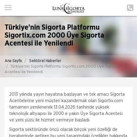
ANA SAYFA
HAKKIMIZDA
Türkiye’nin Sigorta Platformu
HİZMETLERİMİZ
Sigortix.com 2000 Üye Sigorta
Acentesi ile Yenilendi
POLIÇE HATIRLAT
İLETIŞIM
Ana Sayfa
Sektörel Haberler
Türkiye’nin Sigorta Platformu Sigortix.com 2000 Üye Sigorta
Acentesi ile Yenilendi
ŞUBELERIMIZ
ŞUBE BAŞVURUSU
2013 yılında yayın hayatına başlayan ve tek amacı Sigorta
Acentelerine yeni müşteri kazandırmak olan
Sigortix.com
MÜŞTERI GIRIŞI
tamamen yenilenerek 13.04.2026 tarihinde yüksek
teknolojik altyapısı ile 2000 e yakın Üye Sigorta Acentesi
ve yeni yüzü ile hizmet vermeye başladı.
TEKLİF AL
Sigorta sektöründe öncü olacak birçok yeni özelliği de
beraberinde getiren bu yeni tasarımdaki özellikler hakkında