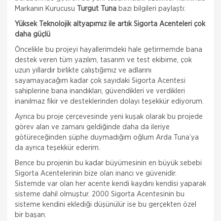
Markanın Kurucusu
Turgut Tuna
bazı bilgileri paylaştı:
Yüksek Teknolojik altyapımız ile artık Sigorta Acenteleri çok
daha güçlü
Öncelikle bu projeyi hayallerimdeki hale getirmemde bana
destek veren tüm yazılım, tasarım ve test ekibime, çok
uzun yıllardır birlikte çalıştığımız ve adlarını
sayamayacağım kadar çok sayıdaki Sigorta Acentesi
sahiplerine bana inandıkları, güvendikleri ve verdikleri
inanılmaz fikir ve desteklerinden dolayı teşekkür ediyorum.
Ayrıca bu proje çerçevesinde yeni kuşak olarak bu projede
görev alan ve zamanı geldiğinde daha da ileriye
götüreceğinden şüphe duymadığım oğlum Arda Tuna’ya
da ayrıca teşekkür ederim.
Bence bu projenin bu kadar büyümesinin en büyük sebebi
Sigorta Acentelerinin bize olan inancı ve güvenidir.
Sistemde var olan her acente kendi kaydını kendisi yaparak
sisteme dahil olmuştur. 2000 Sigorta Acentesinin bu
sisteme kendini eklediği düşünülür ise bu gerçekten özel
bir başarı.