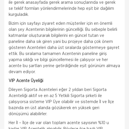
ile gerek anasayfada gerek arama sonuçlarında ve gerek
se teklif formları yönlendirmelerinde hep eşit bir dağılım
kurguladık.
Bizim için sayfayı ziyaret eden müşteriler için en önemli
olan şey Acentenin bilgilerinin güncelliği. Bu sebeple belirli
katmanlar oluşturarak bilgilerini en güncel tutan ve
paneline daha sık giren yani bu projeye daha çok önem
gösteren Acenteleri daha üst sıralarda göstermeye gayret
ettik. Bu sıralama tamamen Acentenin paneline giriş
yapma sıklığı ve bilgi güncellemesi ile çalışıyor ve her
acente bu şartları yerine getirdiğinde eşit görünüm almaya
devam ediyor.
VIP Acente Üyeliği
Dileyen Sigorta Acenteleri eğer 2 yıldan beri Sigorta
Acenteliği aktif ve en az 5 Yetkili Sigorta şirketi ile
çalışıyorsa sisteme VIP Üye olabilir ve sistemde İl ve İlçe
bazında en üst alanda gözükerek en yüksek geri
dönüşümü alabilirler.
Her İl – İlçe de var olan toplam acente sayısının %10 u
kadar VIP Acentelik alınabilir. Böylece ilçe bazlı VIP