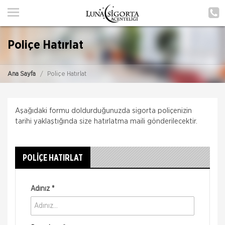
ANA SAYFA
HAKKIMIZDA
Poliçe Hatırlat
HİZMETLERİMİZ
Ana Sayfa
Poliçe Hatırlat
POLIÇE HATIRLAT
İLETIŞIM
Aşağıdaki formu doldurduğunuzda sigorta poliçenizin
ŞUBELERIMIZ
tarihi yaklaştığında size hatırlatma maili gönderilecektir.
ŞUBE BAŞVURUSU
POLİÇE HATIRLAT
MÜŞTERI GIRIŞI
Adınız *
TEKLİF AL