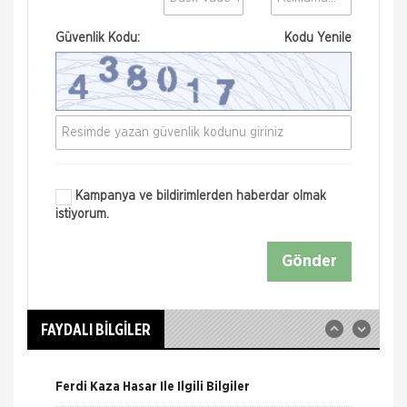
Güvenlik Kodu:
Kodu Yenile
Kampanya ve bildirimlerden haberdar olmak
istiyorum.
Nakliye Hasarı İçin Gerekli Bilgiler
Gönder
ONLİNE Dask Prim Hesaplama
Trafik Hasarı için Gerekli Bilgiler
FAYDALI BİLGİLER
Yangın Hasarı ile ilgili Bilgiler
Ferdi Kaza Hasar İle İlgili Bilgiler