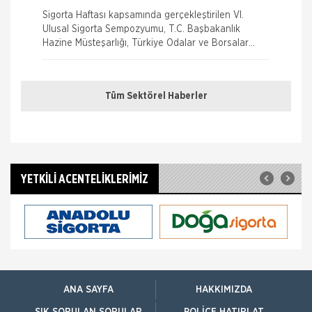
Konuşuldu
Sigorta Haftası kapsamında gerçekleştirilen VI.
Ulusal Sigorta Sempozyumu, T.C. Başbakanlık
Hazine Müsteşarlığı, Türkiye Odalar ve Borsalar
Birliği (TOBB) ve Türkiye Si
Sağlığım Tamam Sigortası ile Effie
Ödülü!
Tüm Sektörel Haberler
Hayata geçirdiği ilkleri ve yenilikçi çözümleriyle
sigorta sektörüne öncülük eden AXA Sigorta,
reklam ve pazarlama sektörünün en
Borçluyuz Ama Birikimi Seviyoruz
YETKİLİ ACENTELİKLERİMİZ
NN Hayat ve Emeklilik adına Nielsen tarafından ilki
Temmuz 2016’da 8 ilde 15 ve üzeri çalışanı olan
şirketlerin çalışanları ile yapılan geniş çaplı otomatik
Kadınlar Emeklilikte İyi Maaş, Erkekler
Güvence Arıyor
Bireysel emeklilik ve hayat sigortası şirketi AvivaSA,
gençlerin bireysel emeklilik sistemine yaklaşımını ve
ANA SAYFA
HAKKIMIZDA
tasarruf alışkanlıklarını öğrenmek amacıyla, Yöntem
Araştır