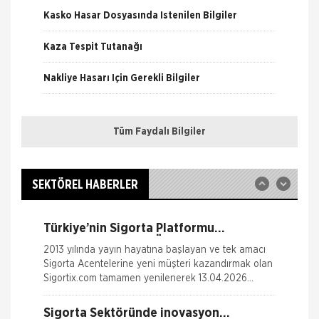
Kasko Hasar Dosyasında İstenilen Bilgiler
Kaza Tespit Tutanağı
Fare Kasko Kapsamında
Nakliye Hasarı İçin Gerekli Bilgiler
Sigorta şirketleri ile sigortalılar arasındaki
uyuşmazlıkları çözen Sigorta Tahkim Komisyonu,
sigortalı bir aracın aksamlarının fare tarafından
ONLİNE Dask Prim Hesaplama
kemirilmesi nedeniyle sigorta şi
Tüm Faydalı Bilgiler
Trafik Hasarı için Gerekli Bilgiler
Sigortix.com - Sigorta Acentelerinin
Gücü
www.sigortix.com Web Sitesi 01.10.2014 tarihi itibarı
Yangın Hasarı ile ilgili Bilgiler
ile yayına başlamıştır. Müşterileri Sigorta Acentelerini
SEKTÖREL HABERLER
neden tercih etmeleri gerektiği konusunda
Ferdi Kaza Hasar İle İlgili Bilgiler
bilgilendiren ve Sitedeki &Uu
Türkiye’nin Sigorta Platformu
Kasko Hasar Dosyasında İstenilen Bilgiler
Sigortix.com 2000 Üye Sigorta
2013 yılında yayın hayatına başlayan ve tek amacı
Acentesi ile Yenilendi
Sigorta Acentelerine yeni müşteri kazandırmak olan
Kaza Tespit Tutanağı
Sigortix.com tamamen yenilenerek 13.04.2026
tarihinde yüksek teknolojik altyapıs
Nakliye Hasarı İçin Gerekli Bilgiler
Sigorta Sektöründe inovasyon