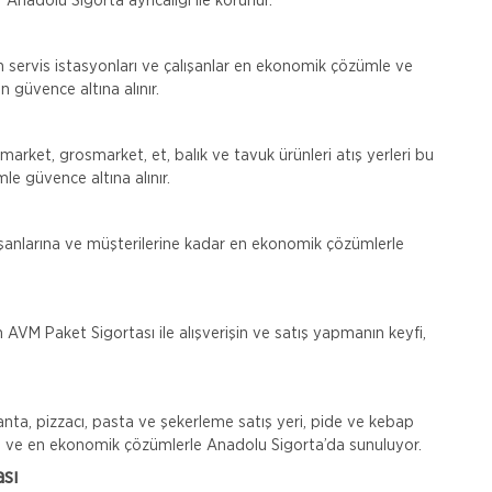
 Anadolu Sigorta ayrıcalığı ile korunur.
nın servis istasyonları ve çalışanlar en ekonomik çözümle ve
 güvence altına alınır.
rket, grosmarket, et, balık ve tavuk ürünleri atış yerleri bu
le güvence altına alınır.
lışanlarına ve müşterilerine kadar en ekonomik çözümlerle
an AVM Paket Sigortası ile alışverişin ve satış yapmanın keyfi,
anta, pizzacı, pasta ve şekerleme satış yeri, pide ve kebap
mlı ve en ekonomik çözümlerle Anadolu Sigorta’da sunuluyor.
ası