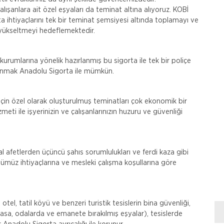
alışanlara ait özel eşyaları da teminat altına alıyoruz. KOBİ
ta ihtiyaçlarını tek bir teminat şemsiyesi altında toplamayı ve
e yükseltmeyi hedeflemektedir.
kurumlarına yönelik hazırlanmış bu sigorta ile tek bir poliçe
lınmak Anadolu Sigorta ile mümkün.
için özel olarak oluşturulmuş teminatları çok ekonomik bir
eti ile işyerinizin ve çalışanlarınızın huzuru ve güvenliği
 afetlerden üçüncü şahıs sorumlulukları ve ferdi kaza gibi
ümüz ihtiyaçlarına ve mesleki çalışma koşullarına göre
tel, tatil köyü ve benzeri turistik tesislerin bina güvenliği,
asa, odalarda ve emanete bırakılmış eşyalar), tesislerde