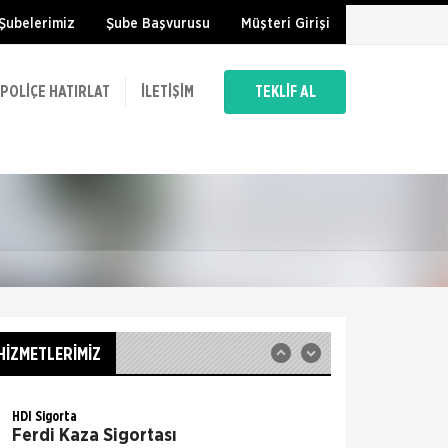
Şubelerimiz
Şube Başvurusu
Müşteri Girişi
Doğa Sigorta
Sorumluluk Sigortası
POLIÇE HATIRLAT
İLETIŞIM
TEKLİF AL
Zorunlu Yolcu Taşımacılık Mali Sorumluluk Bu
sigorta, yurtiçi ve uluslararası yolcu
taşımacılığı kapsamında seyahat eden
yolcuları, sürücüleri ve yardımcıların
Doğa Sigorta
Trafik Sigortası
Trafik Sigortası’nın kapsamında; sigortacı,
poliçede tanımlanan motorlu aracın işletilmesi
sırasında, bir kimsenin ölümüne veya
yaralanmasına veya bir şeyin zara
Doğa Sigorta
İş Yeri Sigortası
Kobi Paket Sigorta Kapsamı: Ticari İşletme
HİZMETLERİMİZ
Sınai İşletme Teminat Konusu: Bina Emtia
Makine Demirbaş Dekorasyon Yazar Kasa
Kasa Mecburi Teminatlar Ya
HDI Sigorta
Ferdi Kaza Sigortası