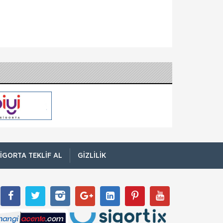
koruma önlemini almış olabilirsiniz.
Beklenmedik bir kaza, bütün önlemlerinize
rağmen çalışanlarınızın v
Anadolu Sigorta
Sorumluluk Sigortası
Tehlikeli Maddeler ve Tehlikeli Atık Zorunlu
Mali Sorumluluk Sigortası Bu ürünümüz ile
2872 sayılı Çevre Kanunu kapsamındaki
tehlikeli atıkların toplanması, taş�
Anadolu Sigorta
Tarım Sigortası
Şirketimiz 14 Haziran 2005 tarihinde yürürlüğe
giren 5363 sayılı "Tarım Sigortaları Kanunu"
doğrultusunda kurulan TARSİM' e (Tarım
Sigortaları Havuzu) üyedi
HDI Sigorta
Tarım ve Hayvancılık Sigortası
IGORTA TEKLIF AL
GIZLILIK
Devlet Destekli Bitkisel Ürün Sigortası Bu
sigorta, yangın, heyelan, deprem, fırtına,
hortum ek teminatları ile karşılanabilen riskleri
kapsayan ana teminat paketi ile birlikte, is
Anadolu Sigorta
Tekne ve Nakliyat Sigortası