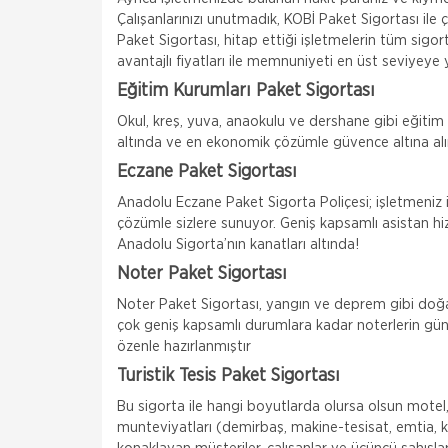
Çalışanlarınızı unutmadık, KOBİ Paket Sigortası ile ç
Paket Sigortası, hitap ettiği işletmelerin tüm sigor
avantajlı fiyatları ile memnuniyeti en üst seviyey
Eğitim Kurumları Paket Sigortası
Okul, kreş, yuva, anaokulu ve dershane gibi eğitim 
altında ve en ekonomik çözümle güvence altına a
Eczane Paket Sigortası
Anadolu Eczane Paket Sigorta Poliçesi; işletmeniz 
çözümle sizlere sunuyor. Geniş kapsamlı asistan hizm
Anadolu Sigorta’nın kanatları altında!
Noter Paket Sigortası
Noter Paket Sigortası, yangın ve deprem gibi doğal
çok geniş kapsamlı durumlara kadar noterlerin gün
özenle hazırlanmıştır
Turistik Tesis Paket Sigortası
Bu sigorta ile hangi boyutlarda olursa olsun motel, o
munteviyatları (demirbaş, makine-tesisat, emtia, k