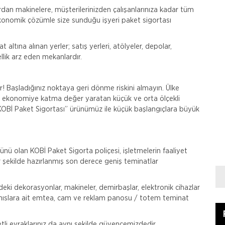
ardan makinelere, müşterilerinizden çalışanlarınıza kadar tüm
ekonomik çözümle size sunduğu işyeri paket sigortası
 altına alınan yerler; satış yerleri, atölyeler, depolar,
llik arz eden mekanlardır.
lir! Başladığınız noktaya geri dönme riskini almayın. Ülke
 ekonomiye katma değer yaratan küçük ve orta ölçekli
 “KOBİ Paket Sigortası” ürünümüz ile küçük başlangıçlara büyük
ünü olan KOBİ Paket Sigorta poliçesi, işletmelerin faaliyet
r şekilde hazırlanmış son derece geniş teminatlar
deki dekorasyonlar, makineler, demirbaşlar, elektronik cihazlar
şahıslara ait emtea, cam ve reklam panosu / totem teminat
tli evraklarınız da aynı şekilde güvencemizdedir.