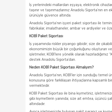
İş yerlerindeki mallardan eşyaya, elektronik cihazl
taşınır ve taşınmazlarınız Anadolu Sigorta’nın en 
ürünüyle güvence altında.
Anadolu Sigorta’nın işyeri paket sigortası ile teminat
fabrikalar, imalathaneler, ambar ve ardiyeler ve öze
KOBİ Paket Sigortası
İş yaşamında riskler piyango gibidir; size de çıkabi
ekonomimizin büyük bir çoğunluğunu oluşturan ve
işletmeler, KOBİ’lere yönelik olarak hazırladığımız
destek Anadolu Sigorta’dan.
Neden KOBİ Paket Sigortası Almalıyım?
Anadolu Sigorta’nın, KOBİ’ler için sunduğu temel ür
konusuna göre farklılaşan ihtiyaçlarına kapsamlı bi
vermektedir.
KOBİ Paket Sigortası ile bina kıymetiniz, işletmeniz
gibi kıymetlerin yanında; size ait emtea, üçüncü 
altındadır.
Ayrıca işletmenizde bulunan nakit paranız ve kıyme