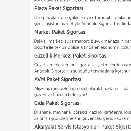
konaklayan müşteriler, çalışanlar ve üçüncü şahıslar
Plaza Paket Sigortası
Oto plazaları, oto galerileri ve otomobil firmaları
geniş asistan hizmetiyle Anadolu Sigorta tarafından
Market Paket Sigortası
Bakkal, market, süpermarket, büyük mağaza, hiperma
sigorta ile tek bir poliçe altında en ekonomik çözüm
Güzellik Merkezi Paket Sigortası
Güzellik merkezleri bu sigorta ile işletmelerden ça
Anadolu Sigorta’nın sunduğu teminatlarla korunur.
AVM Paket Sigortası
Alışveriş merkezleri için özel olarak hazırlanmış ol
güven ve huzurla birleşiyor!
Gıda Paket Sigortası
Birahane, meyhane, börekçi, gazino, kafeterya, lok
salonları gibi işletmelerin güvencesi geniş kapsa
Akaryakıt Servis İstasyonları Paket Sigort