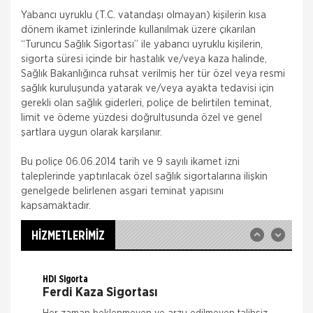
Yabancı uyruklu (T.C. vatandaşı olmayan) kişilerin kısa
dönem ikamet izinlerinde kullanılmak üzere çıkarılan
“Turuncu Sağlık Sigortası” ile yabancı uyruklu kişilerin,
sigorta süresi içinde bir hastalık ve/veya kaza halinde,
Sağlık Bakanlığınca ruhsat verilmiş her tür özel veya resmi
sağlık kuruluşunda yatarak ve/veya ayakta tedavisi için
gerekli olan sağlık giderleri, poliçe de belirtilen teminat,
Doğa Sigorta
limit ve ödeme yüzdesi doğrultusunda özel ve genel
Trafik Sigortası
şartlara uygun olarak karşılanır.
Trafik Sigortası’nın kapsamında; sigortacı, poliçede
Bu poliçe 06.06.2014 tarih ve 9 sayılı ikamet izni
tanımlanan motorlu aracın işletilmesi sırasında, bir
kimsenin ölümüne veya yaralanmasına veya bir
taleplerinde yaptırılacak özel sağlık sigortalarına ilişkin
şeyin zara
genelgede belirlenen asgari teminat yapısını
Doğa Sigorta
kapsamaktadır.
İş Yeri Sigortası
Kobi Paket Sigorta Kapsamı: Ticari İşletme Sınai
HİZMETLERİMİZ
İşletme Teminat Konusu: Bina Emtia Makine
Demirbaş Dekorasyon Yazar Kasa Kasa Mecburi
Teminatlar Ya
HDI Sigorta
Ferdi Kaza Sigortası