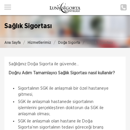
ANA SAYFA
HAKKIMIZDA
Sağlık Sigortası
HİZMETLERİMİZ
Ana Sayfa
Hizmetlerimiz
Doğa Sigorta
Sağlık Sigortası
POLIÇE HATIRLAT
İLETIŞIM
Sağlığınız Doğa Sigorta ile güvende…
ŞUBELERIMIZ
Doğru Adım Tamamlayıcı Sağlık Sigortası nasıl kullanılır?
ŞUBE BAŞVURUSU
Sigortalının SGK ile anlaşmalı bir özel hastaneye
gitmesi,
MÜŞTERI GIRIŞI
SGK ile anlaşmalı hastanede sigortalının
işlemlerini gerçekleştiren doktorun da SGK ile
anlaşmalı olması,
TEKLİF AL
SGK ile anlaşmalı olan hastane ile Doğa
Sigorta’nın sigortalının tedavi göreceği branş