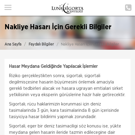
ANA SAYFA
HAKKIMIZDA
Nakliye Hasarı İçin Gerekli Bilgiler
HİZMETLERİMİZ
Ana Sayfa
Faydalı Bilgiler
Nakliye Hasarı İçin Gerekli Bilgiler
POLIÇE HATIRLAT
İLETIŞIM
Hasar Meydana Geldiğinde Yapılacak İşlemler
ŞUBELERIMIZ
Riziko gerçekleştikten sonra, sigortalı, sigortali
degilmisçesine hasarin büyümesini önlemek amaciyla
ŞUBE BAŞVURUSU
gerekli tedbirleri alacak ve hasara ugrayan emtialari sirket
yetkilisinin veya eksperin görüslerine hazir hale getirecektir.
MÜŞTERI GIRIŞI
Sigortalı, rücu haklarimizin korunmasi için deniz
tasimalarinda 3 gün, kara tasimalarinda 8 gün içerisinde
tasiyiciya hasar bildirimi yapmak zorundadir.
TEKLİF AL
Sigortali, eger bir deniz tasimaciligi söz konusu ise, yükte
meydana gelen hasarin ileride tazmin edilecegine dair