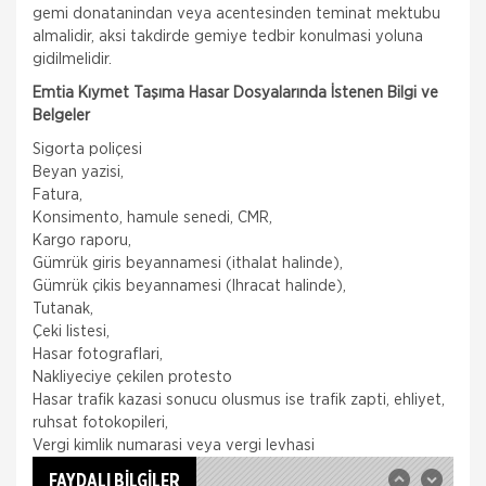
gemi donatanindan veya acentesinden teminat mektubu
almalidir, aksi takdirde gemiye tedbir konulmasi yoluna
gidilmelidir.
Emtia Kıymet Taşıma Hasar Dosyalarında İstenen Bilgi ve
Belgeler
Sigorta poliçesi
Beyan yazisi,
Fatura,
Konsimento, hamule senedi, CMR,
Kargo raporu,
Gümrük giris beyannamesi (ithalat halinde),
Gümrük çikis beyannamesi (Ihracat halinde),
Tutanak,
Çeki listesi,
Hasar fotograflari,
Nakliye Hasarı İçin Gerekli Bilgiler
Nakliyeciye çekilen protesto
Hasar trafik kazasi sonucu olusmus ise trafik zapti, ehliyet,
ONLİNE Dask Prim Hesaplama
ruhsat fotokopileri,
Vergi kimlik numarasi veya vergi levhasi
Trafik Hasarı için Gerekli Bilgiler
FAYDALI BİLGİLER